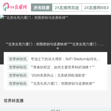
所有联赛
24直播网英超
24直播网NBA
**北美生死六重门：突围密钥与逆袭铁律****北美生死六重门：突围密钥与逆袭铁律**
世界杯快讯
穹顶之下的冰火博弈：SoFi Stadium如何化解
2026世界杯高温危机
世界杯快讯
**青春的积淀，如何丈量世界杯的顶峰？**
世界杯热讯
“2026美墨风云：北美棋局暗涌新变”
世界杯热讯
**北美生死六重门：突围密钥与逆袭铁律**
世界杯直播
07-04