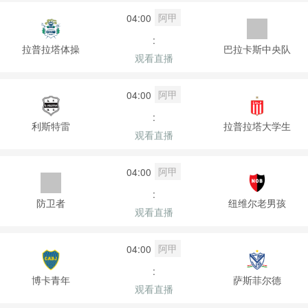
阿甲
04:00
:
拉普拉塔体操
巴拉卡斯中央队
观看直播
阿甲
04:00
:
利斯特雷
拉普拉塔大学生
观看直播
阿甲
04:00
:
防卫者
纽维尔老男孩
观看直播
阿甲
04:00
:
博卡青年
萨斯菲尔德
观看直播