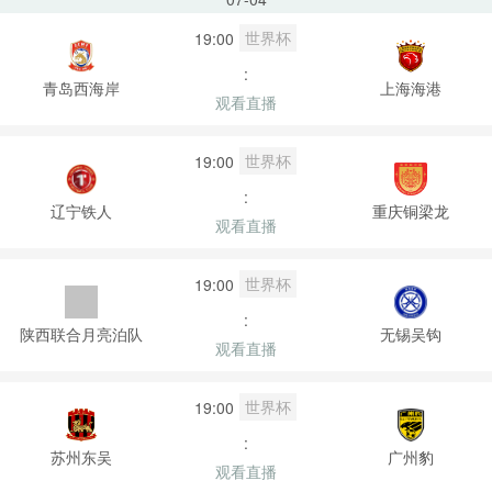
世界杯
19:00
:
青岛西海岸
上海海港
观看直播
世界杯
19:00
:
辽宁铁人
重庆铜梁龙
观看直播
世界杯
19:00
:
陕西联合月亮泊队
无锡吴钩
观看直播
世界杯
19:00
:
苏州东吴
广州豹
观看直播