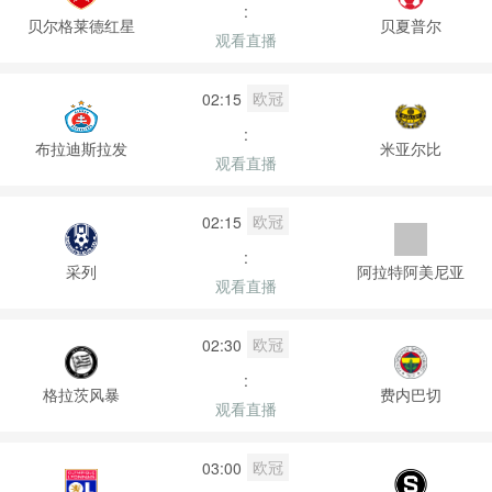
:
贝尔格莱德红星
贝夏普尔
观看直播
欧冠
02:15
:
布拉迪斯拉发
米亚尔比
观看直播
欧冠
02:15
:
采列
阿拉特阿美尼亚
观看直播
欧冠
02:30
:
格拉茨风暴
费内巴切
观看直播
欧冠
03:00