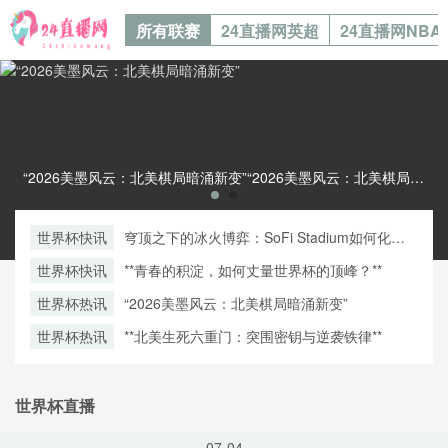
所有联赛
24直播网英超
24直播网NBA
“2026美墨风云：北美棋局暗涌新变”“2026美墨风云：北美棋局暗涌新变”
世界杯快讯
穹顶之下的冰火博弈：SoFi Stadium如何化解
2026世界杯高温危机
世界杯快讯
**青春的积淀，如何丈量世界杯的顶峰？**
世界杯热讯
“2026美墨风云：北美棋局暗涌新变”
世界杯热讯
**北美生死六重门：突围密钥与逆袭铁律**
世界杯直播
07-04