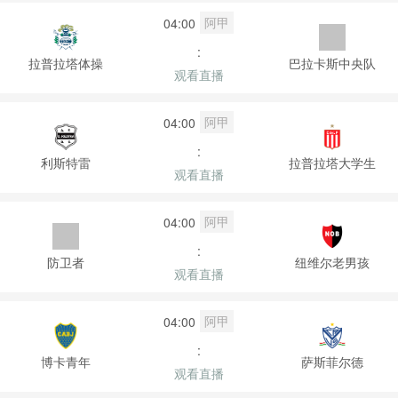
阿甲
04:00
:
拉普拉塔体操
巴拉卡斯中央队
观看直播
阿甲
04:00
:
利斯特雷
拉普拉塔大学生
观看直播
阿甲
04:00
:
防卫者
纽维尔老男孩
观看直播
阿甲
04:00
:
博卡青年
萨斯菲尔德
观看直播