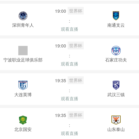
世界杯
19:00
:
深圳青年人
南通支云
观看直播
世界杯
19:00
:
宁波职业足球俱乐部
石家庄功夫
观看直播
世界杯
19:35
:
大连英博
武汉三镇
观看直播
世界杯
19:35
:
北京国安
山东泰山
观看直播