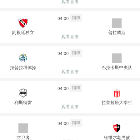
观看直播
阿甲
04:00
:
阿根廷独立
普拉腾斯
观看直播
阿甲
04:00
:
拉普拉塔体操
巴拉卡斯中央队
观看直播
阿甲
04:00
:
利斯特雷
拉普拉塔大学生
观看直播
阿甲
04:00
:
防卫者
纽维尔老男孩