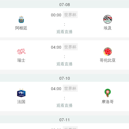
07-08
世界杯
00:00
:
阿根廷
埃及
观看直播
世界杯
04:00
:
瑞士
哥伦比亚
观看直播
07-10
世界杯
04:00
:
法国
摩洛哥
观看直播
07-11