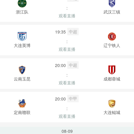
:
浙江队
武汉三镇
观看直播
中超
19:35
:
大连英博
辽宁铁人
观看直播
中超
20:00
:
云南玉昆
成都蓉城
观看直播
中甲
20:00
:
定南赣联
大连鲲城
观看直播
08-09