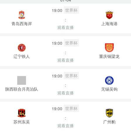
世界杯
19:00
:
青岛西海岸
上海海港
观看直播
世界杯
19:00
:
辽宁铁人
重庆铜梁龙
观看直播
世界杯
19:00
:
陕西联合月亮泊队
无锡吴钩
观看直播
世界杯
19:00
:
苏州东吴
广州豹
观看直播