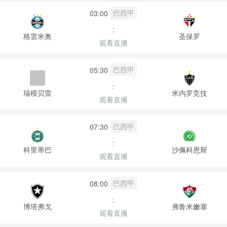
巴西甲
03:00
:
格雷米奥
圣保罗
观看直播
巴西甲
05:30
:
瑞模贝雷
米内罗竞技
观看直播
巴西甲
07:30
:
科里蒂巴
沙佩科恩斯
观看直播
巴西甲
08:00
:
博塔弗戈
弗鲁米嫩塞
观看直播