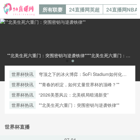
所有联赛
24直播网英超
24直播网NBA
**北美生死六重门：突围密钥与逆袭铁律****北美生死六重门：突围密钥与逆袭铁律**
世界杯快讯
穹顶之下的冰火博弈：SoFi Stadium如何化解
2026世界杯高温危机
世界杯快讯
**青春的积淀，如何丈量世界杯的顶峰？**
世界杯热讯
“2026美墨风云：北美棋局暗涌新变”
世界杯热讯
**北美生死六重门：突围密钥与逆袭铁律**
世界杯直播
07-04