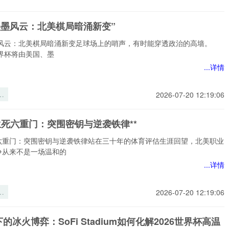
6美墨风云：北美棋局暗涌新变”
美墨风云：北美棋局暗涌新变足球场上的哨声，有时能穿透政治的高墙。
世界杯将由美国、墨
...详情
墨
2026-07-20 12:19:06
美
新
生死六重门：突围密钥与逆袭铁律**
六重门：突围密钥与逆袭铁律站在三十年的体育评估生涯回望，北美职业
争从来不是一场温和的
...详情
死
2026-07-20 12:19:06
突
逆
的冰火博弈：SoFi Stadium如何化解2026世界杯高温
*