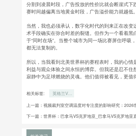
分割到凌晨时段，广告投放的性价比就会断崖式下
赛时间越偏离当地黄金时段，广告溢价能力就越低
当然，我也必须承认，数字化时代的到来正在改变
术手段确实在弥合时差的裂缝。但作为一个看着黑
于“同时在场”。当整个城市为同一场比赛屏住呼吸
都无法复制的。
所以，当我看到北美世界杯的赛程表时，我的心情
利益与观众体验之间永恒的博弈。但我还是忍不住
寂静中为足球燃烧的灵魂。他们值得被看见，更值
相关标签:
英格兰VS
加纳直播英
上一篇：
视频裁判室空调温度对专注度的影响研究：2026
格兰VS加
纳在线直播
下一篇：
世界杯：巴拿马VS克罗地亚_巴拿马VS克罗地亚