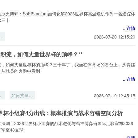
冰火博弈：SoFiStadium如何化解2026世界杯高温危机作为一名追踪体
术三十
...详情
的
2026-07-20 12:15:20
：
的积淀，如何丈量世界杯的顶峰？**
如
淀，如何丈量世界杯的顶峰？三十年了，我坐在体育场的看台上，从青丝
界
，从球员的奔跑中看到
机
...详情
积
如何丈量世
2026-07-19 12:45:15
界杯的顶
峰？**
6世界杯小组赛4分出线：概率推演与战术容错空间分析
法则：2026世界杯小组赛的战术进化与精神博弈当国际足联宣布2026
军至48支球
...详情