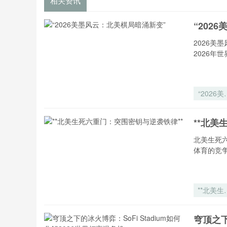
相关资讯
“202
2026
2026年
“2026美
风云：北
棋局暗涌
**北美
变”
北美生死
体育的竞
**北美生
六重门：
围密钥与
穹顶之下
袭铁律*