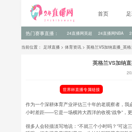
首页
足
热门赛事直播：
24直播网英超
24直播网NBA
24直播网亚洲杯
24直播网世亚预
当前位置：
足球直播
>
体育资讯
>
英格兰VS加纳直播_英格
24直播网欧洲杯赛程
英格兰VS加纳直
20
世界杯直播专属链接
作为一个深耕体育产业评估三十年的老观察者，我
小时差距——它是一场横跨大西洋的收视“战争”，
很多人会轻描淡写地说：“不就三个小时吗？”可这