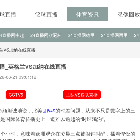
球直播
篮球直播
体育资讯
录像回放
24直播网中超
24直播网欧冠杯
24直播网德甲
24直播网西甲
2
24直播网中甲
24直播网日职联
24直播网韩K联
24直播网欧
兰VS加纳在线直播
播_英格兰VS加纳在线直播
26-06-21 09:01:12
CCTV5
主队VS客队直播
必须坦诚地说，北美
的时差问题，从来不只是数字上的三
世界杯
更是国际体育传播史上一道难以逾越的“时区鸿沟”。
三个小时，意味着欧洲观众在凌晨三点被闹钟叫醒，揉着惺忪的