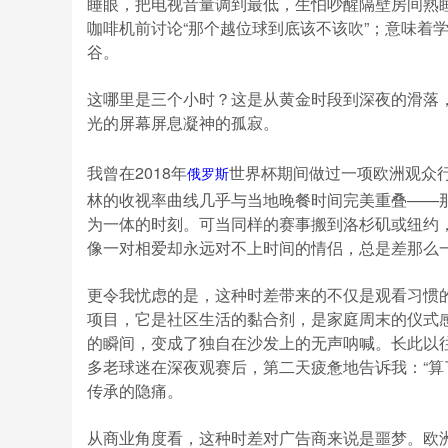
睡眼，把电视音量调到最低，生怕吵醒隔壁房间熟
咖啡机前讨论“那个越位球到底该不该吹”；意味着
谷。
这哪里是三个小时？这是从黄金时段到深夜的滑落
光的屏幕屏息凝神的孤寂。
我曾在2018年
世界杯期间做过一项欧洲观众
俄罗斯
林的收视率曲线几乎与当地晚餐时间完美重叠——那
为一体的时刻。可当同样的赛事搬到洛杉矶或纽约
像一对相爱却永远对不上时间的情侣，总是差那么
更令我忧虑的是，这种时差带来的不仅是观看习惯
项目，它是社区生活的黏合剂，是家庭周末的仪式
的瞬间，变成了独自在沙发上的无声呐喊。长此以往
多老球迷在深夜观赛后，第二天疲惫地告诉我：“算
传承的隐痛。
从商业角度看，这种时差对广告商来说是噩梦。欧