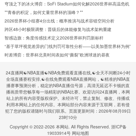
穹顶之下的冰火博弈：SoFi Stadium如何化解2026世界杯高温危机
**青春的积淀，如何丈量世界杯的顶峰？**
2026世界杯小组赛4分出线：概率推演与战术容错空间分析
跨区48小时极限调整：晋级后的体能修复与战术架构重建
智感边旗：角度传感技术定义2026世界杯判罚新标杆
“基于草坪视觉差异的门线判罚可靠性分析——以美加墨世界杯为例”
时差博弈：世界杯北美时间表如何“撕裂”欧洲球迷的昼夜
24直播网☯️NBA直播☯️NBA免费观看直播在线,☯️全天不间断24小时
全场直播赛程安排,☯️在线免费观看NBA直播网站，☯️精准的NBA直
播赛事预测分析，稳定的NBA直播信号源，高清无延迟不卡顿的直
播画质带您畅享每一场精彩的NBA比赛。欢迎访问24直播网，本网
站上的所有内容受版权保护。未经许可，禁止复制、修改、传播或
利用本网站上的任何内容。本网站部分内容来源于互联网，若有侵
犯了您的版权请随时与我们联系。页面更新时间：2026年08月09日
23时10分
Copyright © 2022-
2026
本网站. All Rights Reserved.
浙ICP备
19033914号
网站地图