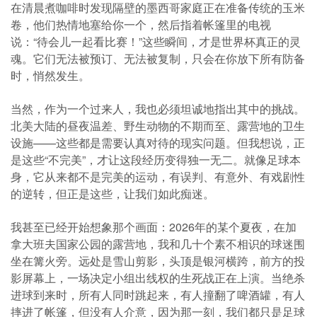
在清晨煮咖啡时发现隔壁的墨西哥家庭正在准备传统的玉米
卷，他们热情地塞给你一个，然后指着帐篷里的电视
说：“待会儿一起看比赛！”这些瞬间，才是世界杯真正的灵
魂。它们无法被预订、无法被复制，只会在你放下所有防备
时，悄然发生。
当然，作为一个过来人，我也必须坦诚地指出其中的挑战。
北美大陆的昼夜温差、野生动物的不期而至、露营地的卫生
设施——这些都是需要认真对待的现实问题。但我想说，正
是这些“不完美”，才让这段经历变得独一无二。就像足球本
身，它从来都不是完美的运动，有误判、有意外、有戏剧性
的逆转，但正是这些，让我们如此痴迷。
我甚至已经开始想象那个画面：2026年的某个夏夜，在加
拿大班夫国家公园的露营地，我和几十个素不相识的球迷围
坐在篝火旁。远处是雪山剪影，头顶是银河横跨，前方的投
影屏幕上，一场决定小组出线权的生死战正在上演。当绝杀
进球到来时，所有人同时跳起来，有人撞翻了啤酒罐，有人
摔进了帐篷，但没有人介意，因为那一刻，我们都只是足球