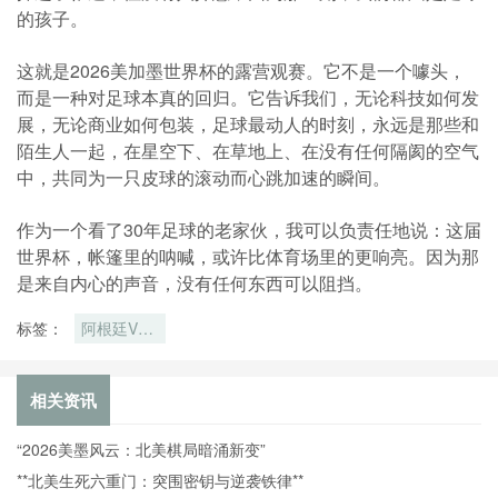
的孩子。
这就是2026美加墨世界杯的露营观赛。它不是一个噱头，
而是一种对足球本真的回归。它告诉我们，无论科技如何发
展，无论商业如何包装，足球最动人的时刻，永远是那些和
陌生人一起，在星空下、在草地上、在没有任何隔阂的空气
中，共同为一只皮球的滚动而心跳加速的瞬间。
作为一个看了30年足球的老家伙，我可以负责任地说：这届
世界杯，帐篷里的呐喊，或许比体育场里的更响亮。因为那
是来自内心的声音，没有任何东西可以阻挡。
标签：
阿根廷VS
奥地利直播
阿根廷VS
奥地利在线
相关资讯
直播
“2026美墨风云：北美棋局暗涌新变”
**北美生死六重门：突围密钥与逆袭铁律**