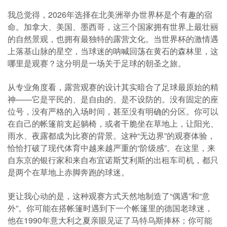
我总觉得，2026年选择在北美洲举办世界杯是个有趣的宿
命。加拿大、美国、墨西哥，这三个国家拥有世界上最壮丽
的自然景观，也拥有最独特的露营文化。当世界杯的激情遇
上落基山脉的星空，当球迷的呐喊回荡在黄石的森林里，这
哪里是观赛？这分明是一场关于足球的朝圣之旅。
从专业角度看，露营观赛的设计其实暗合了足球最原始的精
神——它是平民的、是自由的、是不设防的。没有固定的座
位号，没有严格的入场时间，甚至没有明确的分区。你可以
在自己的帐篷前支起躺椅，或者干脆坐在草地上，让阳光、
雨水、夜露都成为比赛的背景。这种“无边界”的观赛体验，
恰恰打破了现代体育中越来越严重的“阶级感”。在这里，来
自东京的银行家和来自布宜诺斯艾利斯的出租车司机，都只
是两个在草地上赤脚奔跑的球迷。
更让我心动的是，这种观赛方式天然地制造了“偶遇”和“意
外”。你可能在搭帐篷时遇到下一个帐篷里的德国老球迷，
他在1990年意大利之夏亲眼见证了马特乌斯捧杯；你可能