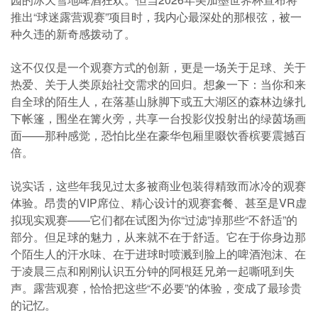
推出“球迷露营观赛”项目时，我内心最深处的那根弦，被一
种久违的新奇感拨动了。
这不仅仅是一个观赛方式的创新，更是一场关于足球、关于
热爱、关于人类原始社交需求的回归。想象一下：当你和来
自全球的陌生人，在落基山脉脚下或五大湖区的森林边缘扎
下帐篷，围坐在篝火旁，共享一台投影仪投射出的绿茵场画
面——那种感觉，恐怕比坐在豪华包厢里啜饮香槟要震撼百
倍。
说实话，这些年我见过太多被商业包装得精致而冰冷的观赛
体验。昂贵的VIP席位、精心设计的观赛套餐、甚至是VR虚
拟现实观赛——它们都在试图为你“过滤”掉那些“不舒适”的
部分。但足球的魅力，从来就不在于舒适。它在于你身边那
个陌生人的汗水味、在于进球时喷溅到脸上的啤酒泡沫、在
于凌晨三点和刚刚认识五分钟的阿根廷兄弟一起嘶吼到失
声。露营观赛，恰恰把这些“不必要”的体验，变成了最珍贵
的记忆。