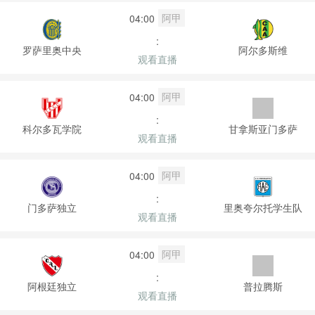
阿甲
04:00
:
罗萨里奥中央
阿尔多斯维
观看直播
阿甲
04:00
:
科尔多瓦学院
甘拿斯亚门多萨
观看直播
阿甲
04:00
:
门多萨独立
里奥夸尔托学生队
观看直播
阿甲
04:00
:
阿根廷独立
普拉腾斯
观看直播