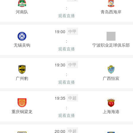
:
河南队
青岛西海岸
观看直播
中甲
19:00
:
无锡吴钩
宁波职业足球俱乐部
观看直播
中甲
19:30
:
广州豹
广西恒宸
观看直播
中超
19:35
:
重庆铜梁龙
上海海港
观看直播
中超
20:00