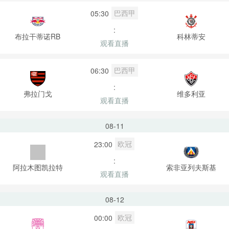
巴西甲
05:30
:
布拉干蒂诺RB
科林蒂安
观看直播
巴西甲
06:30
:
弗拉门戈
维多利亚
观看直播
08-11
欧冠
23:00
:
阿拉木图凯拉特
索非亚列夫斯基
观看直播
08-12
欧冠
00:00