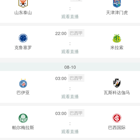
:
山东泰山
天津津门虎
观看直播
巴西甲
22:00
:
克鲁塞罗
米拉索
观看直播
08-10
巴西甲
03:00
:
巴伊亚
瓦斯科达伽马
观看直播
巴西甲
03:00
:
帕尔梅拉斯
巴西国际
观看直播