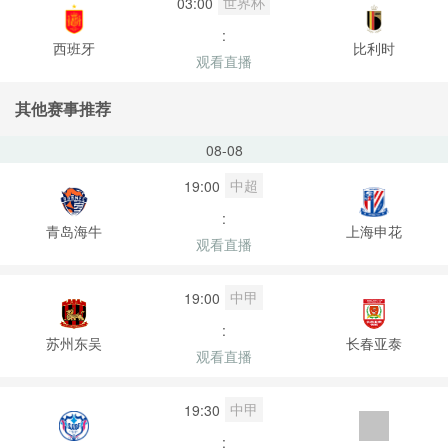
世界杯
03:00
:
西班牙
比利时
观看直播
其他赛事推荐
08-08
中超
19:00
:
青岛海牛
上海申花
观看直播
中甲
19:00
:
苏州东吴
长春亚泰
观看直播
中甲
19:30
: