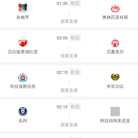
欧冠
01:30
:
奈梅亨
奥林匹亚科斯
观看直播
欧冠
02:00
:
贝尔格莱德红星
贝夏普尔
观看直播
欧冠
02:15
:
布拉迪斯拉发
米亚尔比
观看直播
欧冠
02:15
:
采列
阿拉特阿美尼亚
观看直播