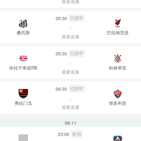
观看直播
巴西甲
05:30
:
桑托斯
巴拉纳竞技
观看直播
巴西甲
05:30
:
布拉干蒂诺RB
科林蒂安
观看直播
巴西甲
06:30
:
弗拉门戈
维多利亚
观看直播
08-11
欧冠
23:00