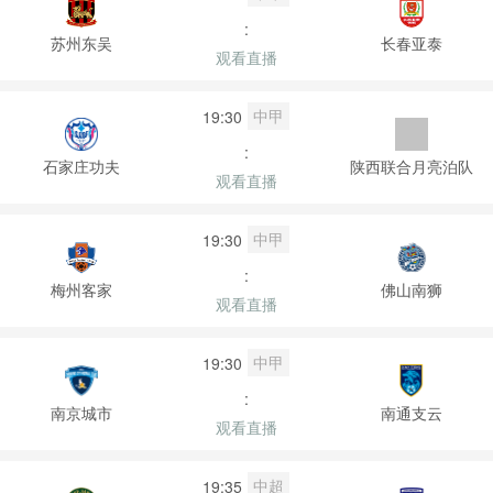
:
苏州东吴
长春亚泰
观看直播
中甲
19:30
:
石家庄功夫
陕西联合月亮泊队
观看直播
中甲
19:30
:
梅州客家
佛山南狮
观看直播
中甲
19:30
:
南京城市
南通支云
观看直播
中超
19:35