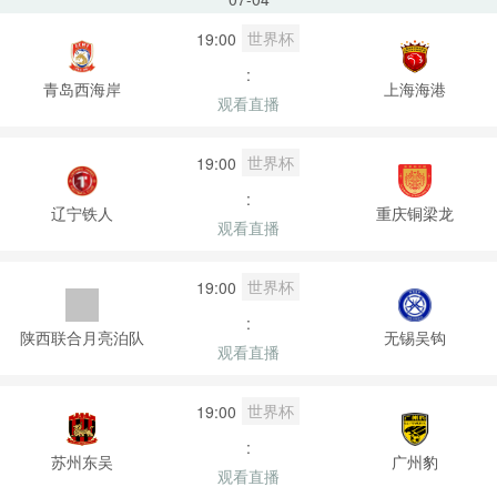
世界杯
19:00
:
青岛西海岸
上海海港
观看直播
世界杯
19:00
:
辽宁铁人
重庆铜梁龙
观看直播
世界杯
19:00
:
陕西联合月亮泊队
无锡吴钩
观看直播
世界杯
19:00
:
苏州东吴
广州豹
观看直播