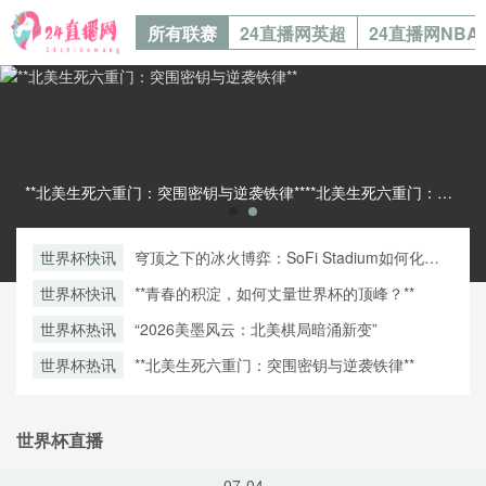
所有联赛
24直播网英超
24直播网NBA
**北美生死六重门：突围密钥与逆袭铁律****北美生死六重门：突围密钥与逆袭铁律**
世界杯快讯
穹顶之下的冰火博弈：SoFi Stadium如何化解
2026世界杯高温危机
世界杯快讯
**青春的积淀，如何丈量世界杯的顶峰？**
世界杯热讯
“2026美墨风云：北美棋局暗涌新变”
世界杯热讯
**北美生死六重门：突围密钥与逆袭铁律**
世界杯直播
07-04