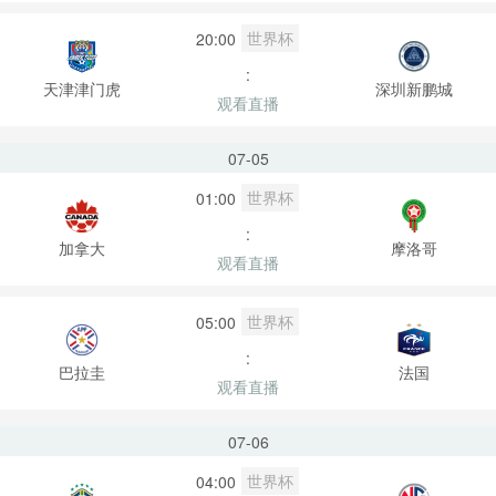
世界杯
20:00
:
天津津门虎
深圳新鹏城
观看直播
07-05
世界杯
01:00
:
加拿大
摩洛哥
观看直播
世界杯
05:00
:
巴拉圭
法国
观看直播
07-06
世界杯
04:00