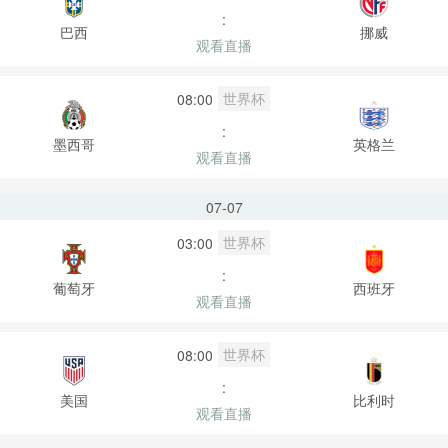
:
巴西
挪威
观看直播
世界杯
08:00
:
墨西哥
英格兰
观看直播
07-07
世界杯
03:00
:
葡萄牙
西班牙
观看直播
世界杯
08:00
:
美国
比利时
观看直播