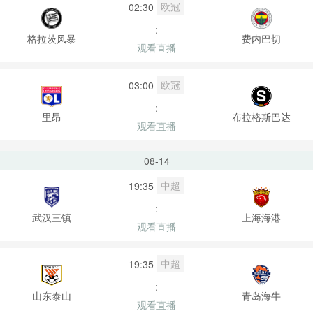
欧冠
02:30
:
格拉茨风暴
费内巴切
观看直播
欧冠
03:00
:
里昂
布拉格斯巴达
观看直播
08-14
中超
19:35
:
武汉三镇
上海海港
观看直播
中超
19:35
:
山东泰山
青岛海牛
观看直播