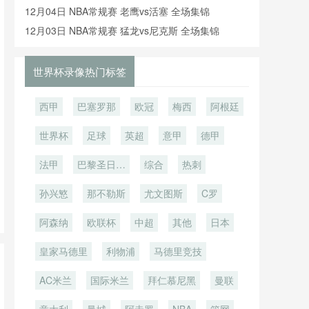
像回放
12月04日 NBA常规赛 老鹰vs活塞 全场集锦
12月03日 NBA常规赛 猛龙vs尼克斯 全场集锦
世界杯录像热门标签
西甲
巴塞罗那
欧冠
梅西
阿根廷
世界杯
足球
英超
意甲
德甲
法甲
巴黎圣日耳
综合
热刺
曼
孙兴慜
那不勒斯
尤文图斯
C罗
阿森纳
欧联杯
中超
其他
日本
皇家马德里
利物浦
马德里竞技
AC米兰
国际米兰
拜仁慕尼黑
曼联