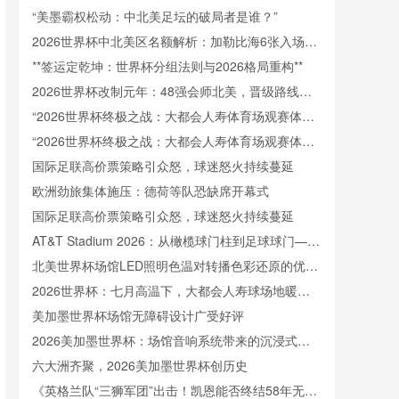
昼夜
“美墨霸权松动：中北美足坛的破局者是谁？”
2026世界杯中北美区名额解析：加勒比海6张入场券
将如何分配
**签运定乾坤：世界杯分组法则与2026格局重构**
2026世界杯改制元年：48强会师北美，晋级路线重
组与战术浪潮来袭
“2026世界杯终极之战：大都会人寿体育场观赛体验
360度解析”
“2026世界杯终极之战：大都会人寿体育场观赛体验
360度解析”
国际足联高价票策略引众怒，球迷怒火持续蔓延
欧洲劲旅集体施压：德荷等队恐缺席开幕式
国际足联高价票策略引众怒，球迷怒火持续蔓延
AT&T Stadium 2026：从橄榄球门柱到足球球门——
锚固系统改造全解析
北美世界杯场馆LED照明色温对转播色彩还原的优化
研究
2026世界杯：七月高温下，大都会人寿球场地暖系
统的逆季节应用解析
美加墨世界杯场馆无障碍设计广受好评
2026美加墨世界杯：场馆音响系统带来的沉浸式听
觉震撼
六大洲齐聚，2026美加墨世界杯创历史
《英格兰队“三狮军团”出击！凯恩能否终结58年无