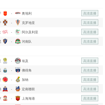
牙
-
奥地利
高清直播
牙
-
克罗地亚
高清直播
士
-
阿尔及利亚
高清直播
昆
-
河南队
高清直播
亚
-
埃及
高清直播
廷
-
佛得角
高清直播
亚
-
加纳
高清直播
鼎
-
定南赣联
高清直播
岸
-
上海海港
高清直播