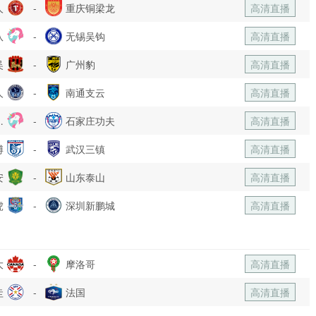
人
-
重庆铜梁龙
高清直播
队
-
无锡吴钩
高清直播
吴
-
广州豹
高清直播
人
-
南通支云
高清直播
乐
-
石家庄功夫
高清直播
博
部
-
武汉三镇
高清直播
安
-
山东泰山
高清直播
虎
-
深圳新鹏城
高清直播
大
-
摩洛哥
高清直播
圭
-
法国
高清直播