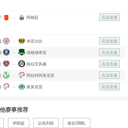
牙
-
阿根廷
高清直播
魔
-
米亚尔比
高清直播
列
-
埃格纳蒂亚
高清直播
茨
-
格拉茨风暴
高清直播
克
-
阿拉特阿美尼亚
高清直播
特
-
奥莫尼亚
高清直播
他赛事推荐
伊朗超
以色列联
德女DBBL