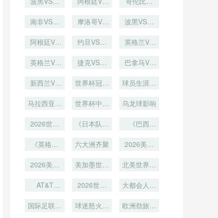
VS墨西哥
波黑VS卡
荐
VS塞内加
阿根廷VS
的修正
坦直播葡萄
2026世界
哥伦比亚
塔尔直播波
直播
奥地利阿根
尔直播
牙VS乌兹
VS刚果哥
杯前瞻
黑VS卡塔
南非VS韩
廷VS奥地
摩洛哥VS
别克斯坦在
伦比亚VS
波黑VS卡
尔在线直播
国直播南非
海地摩洛哥
利直播
刚果直播
塔尔波黑
线直播
VS韩国在
阿根廷VS
VS海地直
约旦VS阿
VS卡塔尔
英格兰VS
奥地利直播
线直播
尔及利亚直
播
加纳英格兰
直播
阿根廷VS
英格兰VS
播约旦VS
捷克VS墨
VS加纳直
巴拿马VS
奥地利在线
加纳直播英
阿尔及利亚
西哥直播捷
克罗地亚巴
播
格兰VS加
新西兰VS
直播
世界杯冠军
克VS墨西
在线直播
球员生涯巅
拿马VS克
纳在线直播
埃及新西兰
哥在线直播
荣耀：国家
罗地亚直播
峰
马拉西亚！
VS埃及直
世界杯中国
荣誉
乌龙球影响
27 岁荷兰
播
期待：国足
飞翼世界杯
2026世界
何时重返世
《日本队主
《巴西
杯意外插曲
突破
帅森保一放
界杯
队“桑巴军
对比赛的改
《英格兰
六大洲齐聚
话！“2026
2026美加
团”再冲
队“三狮军
变
年目标世界
冠！内马尔
墨世界杯创
团”出击！
2026美加
美加墨世界
杯四强”》
伤愈能否率
北美世界杯
历史
凯恩能否终
墨世界杯：
杯场馆无障
队夺冠？》
场馆LED照
场馆音响系
结58年无
AT&T
碍设计广受
2026世界
明色温对转
大都会人寿
Stadium
统带来的沉
冠？》
杯：七月高
好评
播色彩还原
球场地暖系
2026：从
浸式听觉震
国际足联高
球迷怒火持
温下
的优化研究
统的逆季节
欧洲劲旅集
橄榄球门柱
价票策略引
撼
续蔓延
体施压：德
应用解析