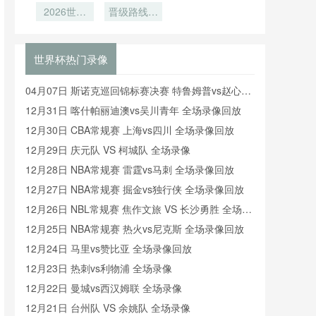
到足球球门
2026世界
众怒
晋级路线重
荷等队恐缺
——锚固系
杯改制元
组与战术浪
席开幕式
统改造全解
年：48强
潮来袭
析
会师北美
世界杯热门录像
04月07日 斯诺克巡回锦标赛决赛 特鲁姆普vs赵心童
全场录像回放
12月31日 喀什帕丽迪澳vs吴川青年 全场录像回放
12月30日 CBA常规赛 上海vs四川 全场录像回放
12月29日 庆元队 VS 柯城队 全场录像
12月28日 NBA常规赛 雷霆vs马刺 全场录像回放
12月27日 NBA常规赛 掘金vs独行侠 全场录像回放
12月26日 NBL常规赛 焦作文旅 VS 长沙勇胜 全场录
像
12月25日 NBA常规赛 热火vs尼克斯 全场录像回放
12月24日 马里vs赞比亚 全场录像回放
12月23日 热刺vs利物浦 全场录像
12月22日 曼城vs西汉姆联 全场录像
12月21日 台州队 VS 余姚队 全场录像