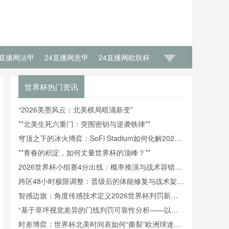
4直播网法甲
24直播网意甲
24直播网欧联杯
洲杯决赛
24直播网欧洲杯揭幕战
世界杯热门资讯
“2026美墨风云：北美棋局暗涌新变”
**北美生死六重门：突围密钥与逆袭铁律**
穹顶之下的冰火博弈：SoFi Stadium如何化解2026
世界杯高温危机
**青春的积淀，如何丈量世界杯的顶峰？**
2026世界杯小组赛4分出线：概率推演与战术容错空
间分析
跨区48小时极限调整：晋级后的体能修复与战术架构
重建
智感边旗：角度传感技术定义2026世界杯判罚新标
杆
“基于草坪视觉差异的门线判罚可靠性分析——以美
加墨世界杯为例”
时差博弈：世界杯北美时间表如何“撕裂”欧洲球迷的