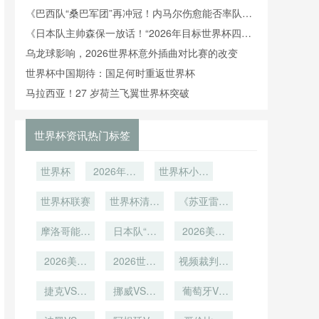
冠？》
《巴西队“桑巴军团”再冲冠！内马尔伤愈能否率队夺
冠？》
《日本队主帅森保一放话！“2026年目标世界杯四
强”》
乌龙球影响，2026世界杯意外插曲对比赛的改变
世界杯中国期待：国足何时重返世界杯
马拉西亚！27 岁荷兰飞翼世界杯突破
世界杯资讯热门标签
世界杯
2026年世
世界杯小组
界杯
赛
世界杯联赛
世界杯清洁
《苏亚雷斯
工拖地导致
最后一届世
摩洛哥能否
日本队“全
球员滑倒
界杯！乌拉
2026美加
复制2022
欧班”亮
圭神锋能否
墨世界杯场
辉煌？战术
2026美加
相：目标八
2026世界
用进球画上
馆打卡攻略
视频裁判室
体系成关键
墨世界杯场
强或更高？
杯比赛用球
空调温度对
句号？》
出炉
馆球迷最佳
捷克VS墨
气压传感器
挪威VS塞
专注度的影
葡萄牙VS
观赛区域推
西哥捷克
对远射轨迹
内加尔挪威
乌兹别克斯
响研究：