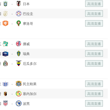
西
-
日本
高清直播
国
-
巴拉圭
高清直播
兰
-
摩洛哥
高清直播
瓦
-
挪威
高清直播
国
-
瑞典
高清直播
哥
-
厄瓜多尔
高清直播
兰
-
民主刚果
高清直播
时
-
塞内加尔
高清直播
国
-
波黑
高清直播