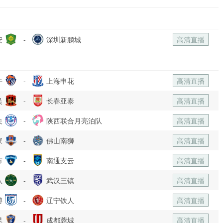
安
-
深圳新鹏城
高清直播
牛
-
上海申花
高清直播
吴
-
长春亚泰
高清直播
夫
-
陕西联合月亮泊队
高清直播
家
-
佛山南狮
高清直播
市
-
南通支云
高清直播
队
-
武汉三镇
高清直播
博
-
辽宁铁人
高清直播
昆
-
成都蓉城
高清直播