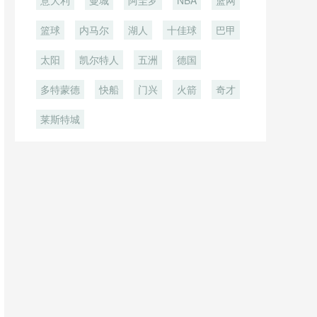
意大利
曼城
阿圭罗
NBA
篮网
篮球
内马尔
湖人
十佳球
巴甲
太阳
凯尔特人
五洲
德国
多特蒙德
快船
门兴
火箭
奇才
莱斯特城