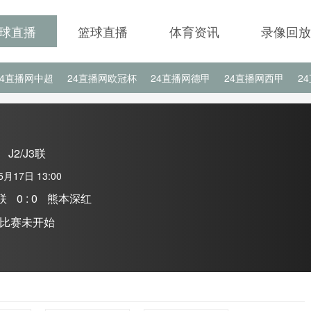
球直播
篮球直播
体育资讯
录像回放
24直播网中超
24直播网欧冠杯
24直播网德甲
24直播网西甲
2
24直播网中甲
24直播网日职联
24直播网韩K联
24直播网欧
J2/J3联
5月17日 13:00
联
0 : 0
熊本深红
比赛未开始