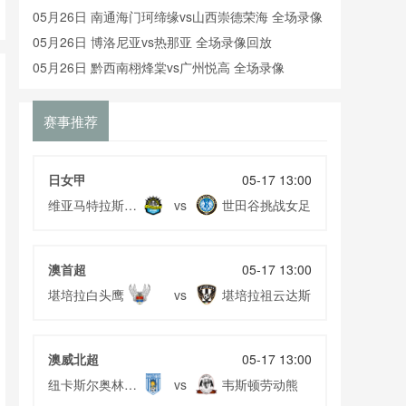
录像
05月26日 南通海门珂缔缘vs山西崇德荣海 全场录像
05月26日 博洛尼亚vs热那亚 全场录像回放
05月26日 黔西南栩烽棠vs广州悦高 全场录像
05月25日 NHL季后赛东部决赛G2 佛罗里达美洲豹vs
卡罗莱纳飓风 全场录像回放
05月25日 利雅得胜利vs卡利杰 全场录像回放
赛事推荐
05月25日 长乐金刚腿vs上海同济 全场录像
05月24日 陕西联合vs武汉三镇 全场录像回放
日女甲
05-17 13:00
05月24日 亚女冠杯半决赛 现代制铁女足vs墨尔本城
维亚马特拉斯宫
世田谷挑战女足
vs
女足 全场录像
05月24日 延边龙鼎vs青岛西海岸 全场录像
崎女足
05月23日 陕西联合vs武汉三镇 全场录像回放
澳首超
05-17 13:00
05月23日 水晶宫vs狼队 全场录像回放
堪培拉白头鹰
堪培拉祖云达斯
vs
05月23日 深圳青年人vs大连英博 全场录像回放
05月22日 曼城vs伯恩茅斯 全场录像回放
05月22日 广西恒宸vs梅州客家 全场录像回放
澳威北超
05-17 13:00
05月22日 苏州东吴vs上海海港 全场录像
纽卡斯尔奥林匹
韦斯顿劳动熊
vs
05月21日 蒙扎vs恩波利 全场录像回放
克