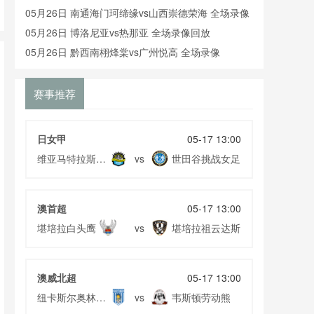
录像
05月26日 南通海门珂缔缘vs山西崇德荣海 全场录像
05月26日 博洛尼亚vs热那亚 全场录像回放
05月26日 黔西南栩烽棠vs广州悦高 全场录像
05月25日 NHL季后赛东部决赛G2 佛罗里达美洲豹vs
卡罗莱纳飓风 全场录像回放
05月25日 利雅得胜利vs卡利杰 全场录像回放
赛事推荐
05月25日 长乐金刚腿vs上海同济 全场录像
05月24日 陕西联合vs武汉三镇 全场录像回放
日女甲
05-17 13:00
05月24日 亚女冠杯半决赛 现代制铁女足vs墨尔本城
维亚马特拉斯宫
世田谷挑战女足
vs
女足 全场录像
05月24日 延边龙鼎vs青岛西海岸 全场录像
崎女足
05月23日 陕西联合vs武汉三镇 全场录像回放
澳首超
05-17 13:00
05月23日 水晶宫vs狼队 全场录像回放
堪培拉白头鹰
堪培拉祖云达斯
vs
05月23日 深圳青年人vs大连英博 全场录像回放
05月22日 曼城vs伯恩茅斯 全场录像回放
05月22日 广西恒宸vs梅州客家 全场录像回放
澳威北超
05-17 13:00
05月22日 苏州东吴vs上海海港 全场录像
纽卡斯尔奥林匹
韦斯顿劳动熊
vs
05月21日 蒙扎vs恩波利 全场录像回放
克