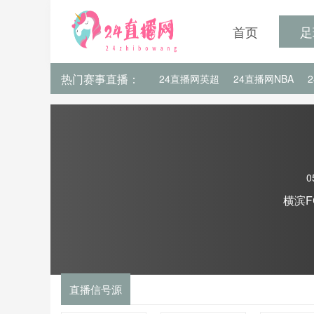
首页
足
热门赛事直播：
24直播网英超
24直播网NBA
24直播网亚洲杯
24直播网世亚预
24直播网欧洲杯赛程
0
横滨F
直播信号源