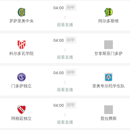
阿甲
04:00
:
罗萨里奥中央
阿尔多斯维
观看直播
阿甲
04:00
:
科尔多瓦学院
甘拿斯亚门多萨
观看直播
阿甲
04:00
:
门多萨独立
里奥夸尔托学生队
观看直播
阿甲
04:00
:
阿根廷独立
普拉腾斯
观看直播