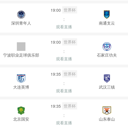
世界杯
19:00
:
深圳青年人
南通支云
观看直播
世界杯
19:00
:
宁波职业足球俱乐部
石家庄功夫
观看直播
世界杯
19:35
:
大连英博
武汉三镇
观看直播
世界杯
19:35
:
北京国安
山东泰山
观看直播