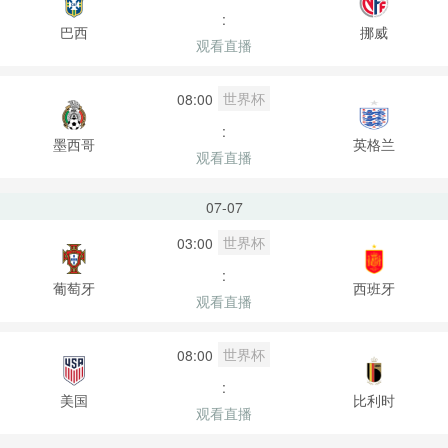
:
巴西
挪威
观看直播
世界杯
08:00
:
墨西哥
英格兰
观看直播
07-07
世界杯
03:00
:
葡萄牙
西班牙
观看直播
世界杯
08:00
:
美国
比利时
观看直播