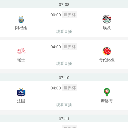
07-08
世界杯
00:00
:
阿根廷
埃及
观看直播
世界杯
04:00
:
瑞士
哥伦比亚
观看直播
07-10
世界杯
04:00
:
法国
摩洛哥
观看直播
07-11