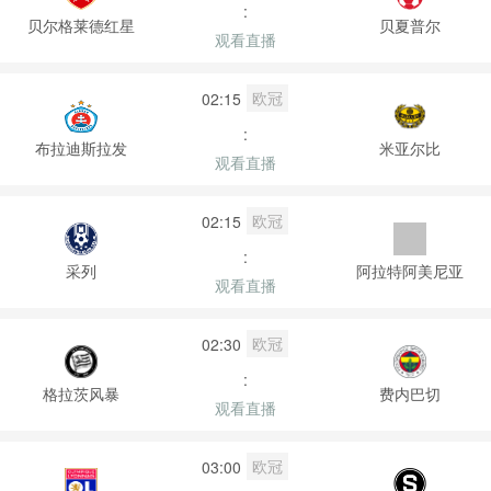
:
贝尔格莱德红星
贝夏普尔
观看直播
欧冠
02:15
:
布拉迪斯拉发
米亚尔比
观看直播
欧冠
02:15
:
采列
阿拉特阿美尼亚
观看直播
欧冠
02:30
:
格拉茨风暴
费内巴切
观看直播
欧冠
03:00