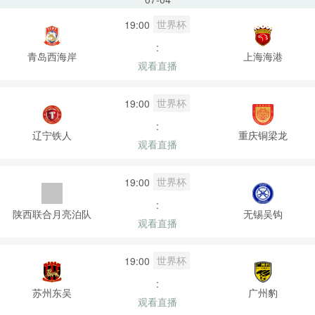
世界杯
19:00
:
青岛西海岸
上海海港
观看直播
世界杯
19:00
:
辽宁铁人
重庆铜梁龙
观看直播
世界杯
19:00
:
陕西联合月亮泊队
无锡吴钩
观看直播
世界杯
19:00
:
苏州东吴
广州豹
观看直播