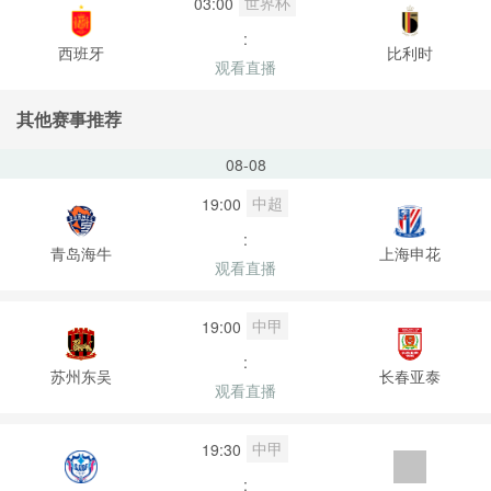
世界杯
03:00
:
西班牙
比利时
观看直播
其他赛事推荐
08-08
中超
19:00
:
青岛海牛
上海申花
观看直播
中甲
19:00
:
苏州东吴
长春亚泰
观看直播
中甲
19:30
: