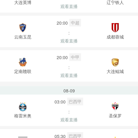
大连英博
辽宁铁人
观看直播
中超
20:00
:
云南玉昆
成都蓉城
观看直播
中甲
20:00
:
定南赣联
大连鲲城
观看直播
08-09
巴西甲
03:00
:
格雷米奥
圣保罗
观看直播
巴西甲
05:30