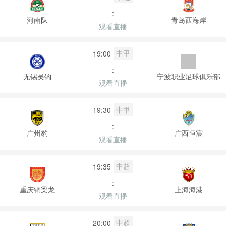
:
河南队
青岛西海岸
观看直播
中甲
19:00
:
无锡吴钩
宁波职业足球俱乐部
观看直播
中甲
19:30
:
广州豹
广西恒宸
观看直播
中超
19:35
:
重庆铜梁龙
上海海港
观看直播
中超
20:00