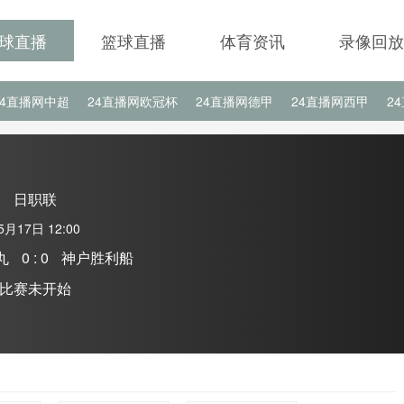
球直播
篮球直播
体育资讯
录像回放
24直播网中超
24直播网欧冠杯
24直播网德甲
24直播网西甲
2
24直播网中甲
24直播网日职联
24直播网韩K联
24直播网欧
日职联
5月17日 12:00
丸
0 : 0
神户胜利船
比赛未开始