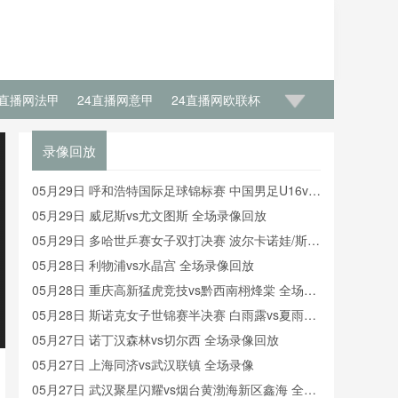
4直播网法甲
24直播网意甲
24直播网欧联杯
洲杯决赛
24直播网欧洲杯揭幕战
录像回放
05月29日 呼和浩特国际足球锦标赛 中国男足U16vs
沙特U16 全场录像
05月29日 威尼斯vs尤文图斯 全场录像回放
05月29日 多哈世乒赛女子双打决赛 波尔卡诺娃/斯佐
科斯vs王曼昱/蒯曼 全场录像回放
05月28日 利物浦vs水晶宫 全场录像回放
05月28日 重庆高新猛虎竞技vs黔西南栩烽棠 全场录
像
05月28日 斯诺克女子世锦赛半决赛 白雨露vs夏雨滢
全场录像回放
05月27日 诺丁汉森林vs切尔西 全场录像回放
05月27日 上海同济vs武汉联镇 全场录像
05月27日 武汉聚星闪耀vs烟台黄渤海新区鑫海 全场