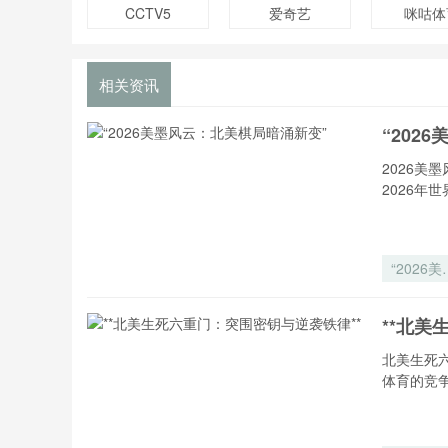
CCTV5
爱奇艺
咪咕体
相关资讯
“202
2026
2026年
“2026美
风云：北
棋局暗涌
**北美
变”
北美生死
体育的竞