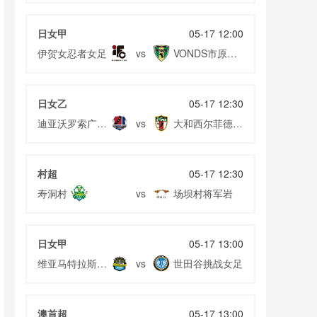
05月21日 拉斯帕尔马斯vs莱加内斯 全场录像回放
05月21日 维罗纳vs科莫 全场录像
日女甲
05-17 12:00
05月20日 皇家社会vs赫罗纳 全场录像回放
伊贺女忍者女足
VONDS市原女
vs
足
05月20日 卡利亚里vs威尼斯 全场录像回放
05月20日 国际米兰vs拉齐奥 全场录像
日女乙
05-17 12:30
迪亚沃罗索广岛
大和西尔菲德女
vs
女足
足
村超
05-17 12:30
寿洞村
场坝村将军岩
vs
日女甲
05-17 13:00
维亚马特拉斯宫
世田谷挑战女足
vs
崎女足
澳首超
05-17 13:00