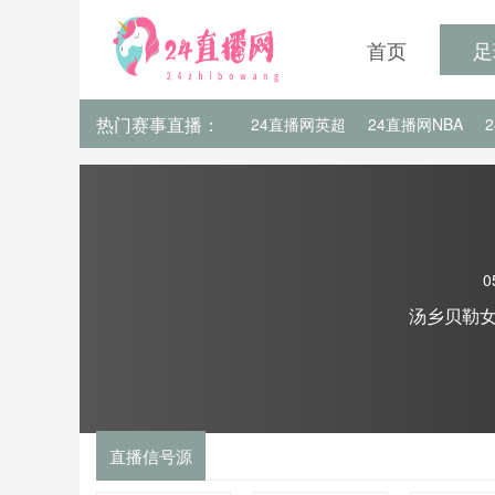
首页
足
热门赛事直播：
24直播网英超
24直播网NBA
24直播网亚洲杯
24直播网世亚预
24直播网欧洲杯赛程
0
汤乡贝勒
直播信号源