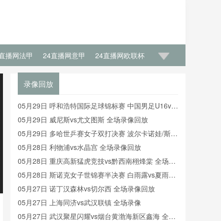
4直播网法甲
24直播网意甲
24直播网欧联杯
洲杯决赛
24直播网欧洲杯揭幕战
录像回放
05月29日 呼和浩特国际足球锦标赛 中国男足U16vs
沙特U16 全场录像
05月29日 威尼斯vs尤文图斯 全场录像回放
05月29日 多哈世乒赛女子双打决赛 波尔卡诺娃/斯佐
科斯vs王曼昱/蒯曼 全场录像回放
05月28日 利物浦vs水晶宫 全场录像回放
05月28日 重庆高新猛虎竞技vs黔西南栩烽棠 全场录
像
05月28日 斯诺克女子世锦赛半决赛 白雨露vs夏雨滢
全场录像回放
05月27日 诺丁汉森林vs切尔西 全场录像回放
05月27日 上海同济vs武汉联镇 全场录像
05月27日 武汉聚星闪耀vs烟台黄渤海新区鑫海 全场