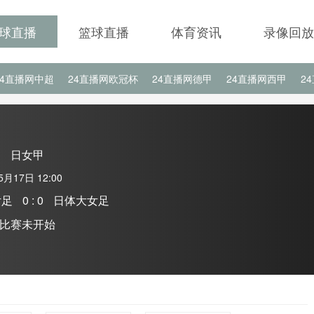
球直播
篮球直播
体育资讯
录像回放
24直播网中超
24直播网欧冠杯
24直播网德甲
24直播网西甲
2
24直播网中甲
24直播网日职联
24直播网韩K联
24直播网欧
日女甲
5月17日 12:00
女足
0 : 0
日体大女足
比赛未开始