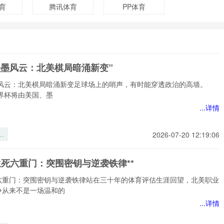
育
腾讯体育
PP体育
6美墨风云：北美棋局暗涌新变”
美墨风云：北美棋局暗涌新变足球场上的哨声，有时能穿透政治的高墙。
世界杯将由美国、墨
...详情
墨
2026-07-20 12:19:06
美
新
生死六重门：突围密钥与逆袭铁律**
六重门：突围密钥与逆袭铁律站在三十年的体育评估生涯回望，北美职业
争从来不是一场温和的
...详情