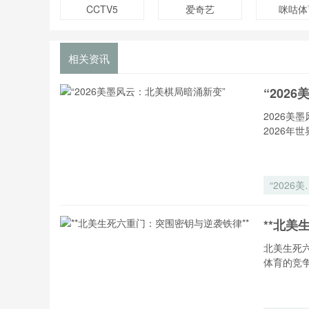
CCTV5
爱奇艺
咪咕体
相关资讯
“202
2026
2026年
“2026美
风云：北
棋局暗涌
**北美
变”
北美生死
体育的竞